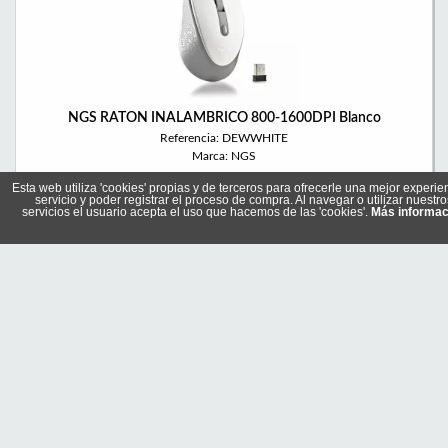
NGS RATON INALAMBRICO 800-1600DPI Blanco
Referencia: DEWWHITE
Marca: NGS
Esta web utiliza 'cookies' propias y de terceros para ofrecerle una mejor experie
servicio y poder registrar el proceso de compra. Al navegar o utilizar nuestro
servicios el usuario acepta el uso que hacemos de las 'cookies'.
Más informac
6,25 €
Stock: 2
Comprar